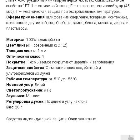
Литая конструкция минимизирует вероятность поломки. Защитные
свойства 1FT: 1 — оптический класс, F — низкоэнергетический удар (45
м/c), Т — механическая защита при экстремальных температурах.
Сферы применения:
шлифование, сверление, токарные, монтажные,
слесарные и другие работы, обработка камня, бетона, металла, дерева и
пластмассы.
Материал
: 100% поликарбонат
Цвет линзы
: Прозрачный (2C-1,2)
Толщина линзы
: 2 мм
Оптический класс
: 1
Покрытие
: Несмываемое покрытие от царапин и запотевания
Защитные свойства
: От механических воздействий и
ультрафиолетовых лучей
Рабочая температура
: от -5°C до +55°C
Носовой упор
: Литой
Светопропускание
: 91%
Заушники:
Мягкие
Регулировка дужек:
По длине и углу наклона
Вес
: 28 г
Средства индивидуальной защиты: Очки защитные